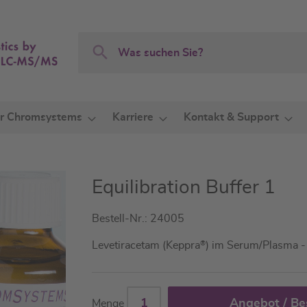
Search
Search
r Chromsystems
Karriere
Kontakt & Support
Equilibration Buffer 1
Bestell-Nr.: 24005
Levetiracetam (Keppra
®
) im Serum/Plasma 
Angebot / Be
Menge