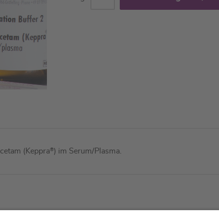
racetam (Keppra
®
) im Serum/Plasma.