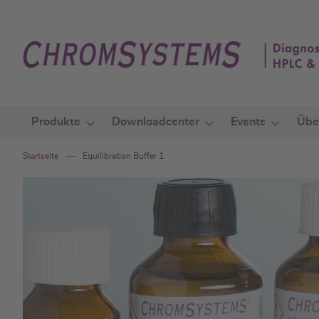
Zum
Inhalt
springen
Produkte
Downloadcenter
Events
Übe
Startseite
Equilibration Buffer 1
Zum
Ende
der
Bildgalerie
springen