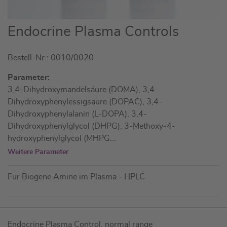
Zum
Endocrine Plasma Controls
Anfang
der
Bestell-Nr.: 0010/0020
Bildgalerie
springen
Parameter:
3,4-Dihydroxymandelsäure (DOMA), 3,4-
Dihydroxyphenylessigsäure (DOPAC), 3,4-
Dihydroxyphenylalanin (L-DOPA), 3,4-
Dihydroxyphenylglycol (DHPG), 3-Methoxy-4-
hydroxyphenylglycol (MHPG
...
Weitere Parameter
Für Biogene Amine im Plasma - HPLC
Artikel
Endocrine Plasma Control, normal range
für