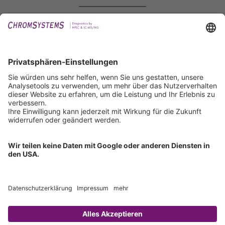
Events
Downloads
Technischer Support
Allgemeine Anfrage
IFU anfordern
Zertifizierungen
EU IVDR Zertifikat
ISO 9001 Zertifikat
ISO 13485 Zertifikat
ISO 13485 MDSAP Zertifikat