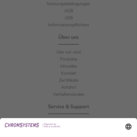
Nutzungsbedingungen
AGB
AEB
Informationspflichten
Über uns
Wer wir sind
Produkte
Aktuelles
Kontakt
Zertifikate
Anfahrt
Verhaltenskodex
Service & Support
Events
Downloads
Technischer Support