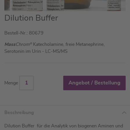
Zum
Dilution Buffer
Anfang
der
Bestell-Nr.: 80679
Bildgalerie
springen
Mass
Chrom
®
Katecholamine, freie Metanephrine,
Serotonin im Urin - LC-MS/MS
Angebot / Bestellung
Menge
Beschreibung
Dilution Buffer für die Analytik von biogenen Aminen und