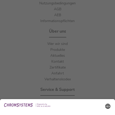
Nutzungsbedingungen
AGB
AEB
Informationspflichten
Über uns
Wer wir sind
Produkte
Aktuelles
Kontakt
Zertifikate
Anfahrt
Verhaltenskodex
Service & Support
Events
Downloads
Technischer Support