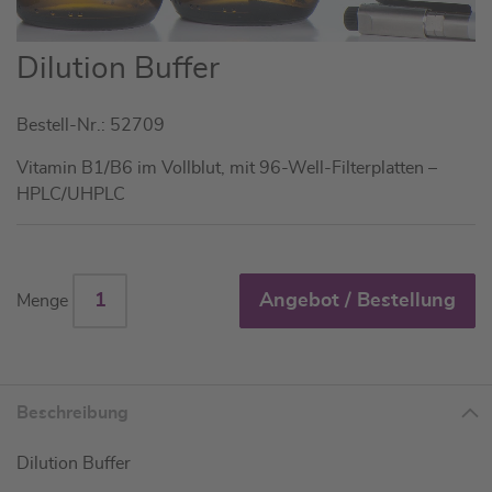
Zum
Dilution Buffer
Anfang
der
Bestell-Nr.: 52709
Bildgalerie
springen
Vitamin B1/B6 im Vollblut, mit 96-Well-Filterplatten –
HPLC/UHPLC
Angebot / Bestellung
Menge
Beschreibung
Dilution Buffer