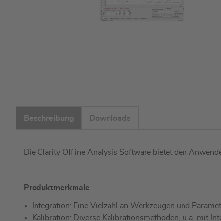
Zum
Anfang
Beschreibung
Downloads
der
Bildgalerie
springen
Die Clarity Offline Analysis Software bietet den Anwend
Produktmerkmale
Integration: Eine Vielzahl an Werkzeugen und Param
Kalibration: Diverse Kalibrationsmethoden, u.a. mit 