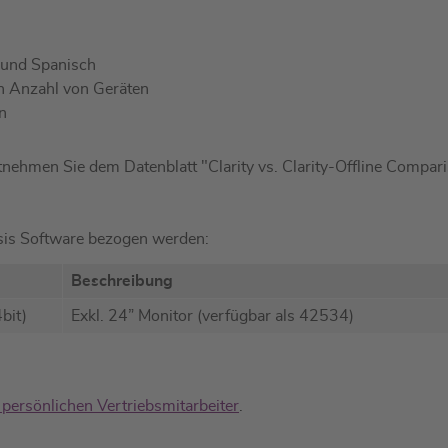
 und Spanisch
en Anzahl von Geräten
n
tnehmen Sie dem Datenblatt "Clarity vs. Clarity-Offline Compa
ysis Software bezogen werden:
Beschreibung
bit)
Exkl. 24” Monitor (verfügbar als 42534)
 persönlichen Vertriebsmitarbeiter
.