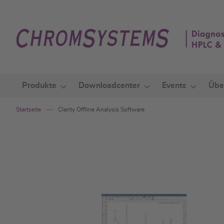
Zum
Inhalt
springen
Produkte
Downloadcenter
Events
Übe
Startseite
Clarity Offline Analysis Software
Zum
Ende
der
Bildgalerie
springen