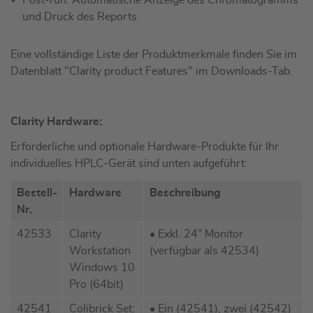
Post-run: Automatische Anzeige des Chromatogramms
und Druck des Reports
Eine vollständige Liste der Produktmerkmale finden Sie im
Datenblatt "Clarity product Features" im Downloads-Tab.
Clarity Hardware:
Erforderliche und optionale Hardware-Produkte für Ihr
individuelles HPLC-Gerät sind unten aufgeführt:
Bestell-
Hardware
Beschreibung
Nr.
42533
Clarity
• Exkl. 24” Monitor
Workstation
(verfügbar als 42534)
Windows 10
Pro (64bit)
42541
Colibrick Set:
• Ein (42541), zwei (42542)