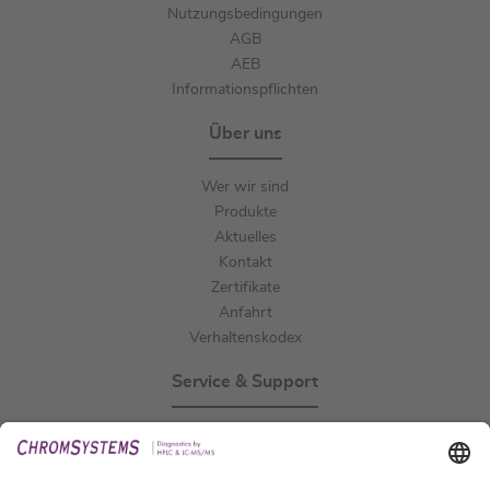
Nutzungsbedingungen
AGB
AEB
Informationspflichten
Über uns
Wer wir sind
Produkte
Aktuelles
Kontakt
Zertifikate
Anfahrt
Verhaltenskodex
Service & Support
Events
Downloads
Technischer Support