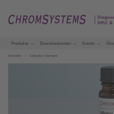
Zum
Inhalt
springen
Produkte
Downloadcenter
Events
Übe
Startseite
Calibration Standard
Zum
Ende
der
Bildgalerie
springen