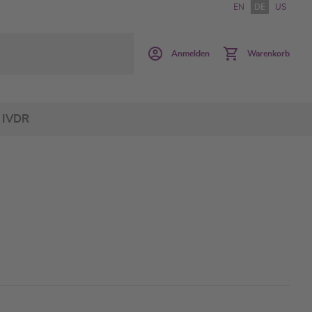
EN
DE
US
Anmelden
Warenkorb
IVDR
C