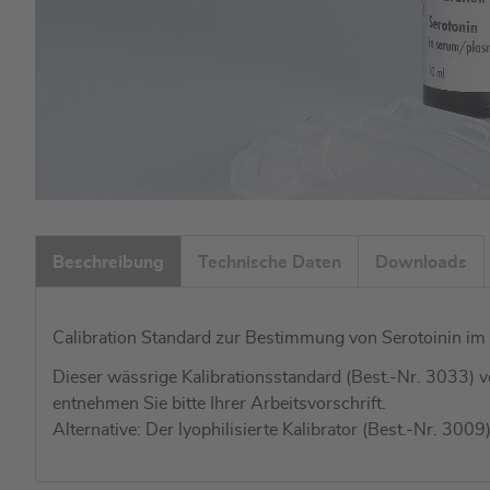
Zum
Anfang
Beschreibung
Technische Daten
Downloads
der
Bildgalerie
springen
Calibration Standard zur Bestimmung von Serotoinin im
Dieser wässrige Kalibrationsstandard (Best.-Nr. 3033)
entnehmen Sie bitte Ihrer Arbeitsvorschrift.
Alternative: Der lyophilisierte Kalibrator (Best.-Nr. 300