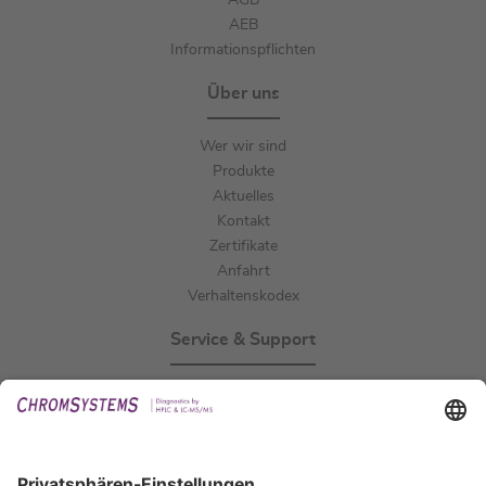
AGB
AEB
Informationspflichten
Über uns
Wer wir sind
Produkte
Aktuelles
Kontakt
Zertifikate
Anfahrt
Verhaltenskodex
Service & Support
Events
Downloads
Technischer Support
Allgemeine Anfrage