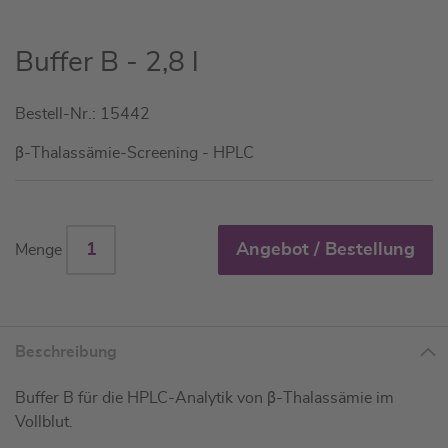
Zum
Buffer B - 2,8 l
Anfang
der
Bestell-Nr.: 15442
Bildgalerie
springen
β-Thalassämie-Screening - HPLC
Angebot / Bestellung
Menge
Beschreibung
Buffer B für die HPLC-Analytik von β-Thalassämie im
Vollblut.