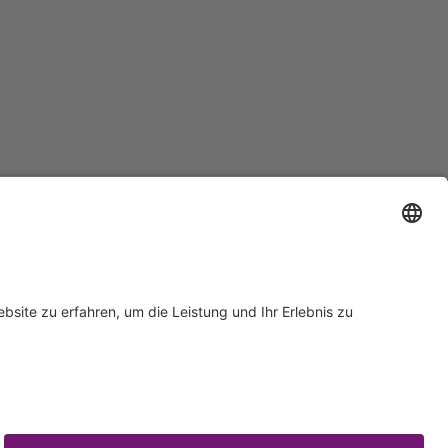
Support
Zertifizierungen
EU IVDR Zertifikat
ISO 9001 Zertifikat
 Support
ISO 13485 Zertifikat
Anfrage
ISO 13485 MDSAP Zertifikat
rn