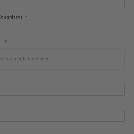
Zeugnisse)
 TXT.
re Dokumente hochladen.