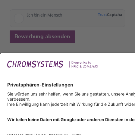
Bewerbung absenden
Rech
Impr
Daten
Nutzu
AGB
AEB
Infor