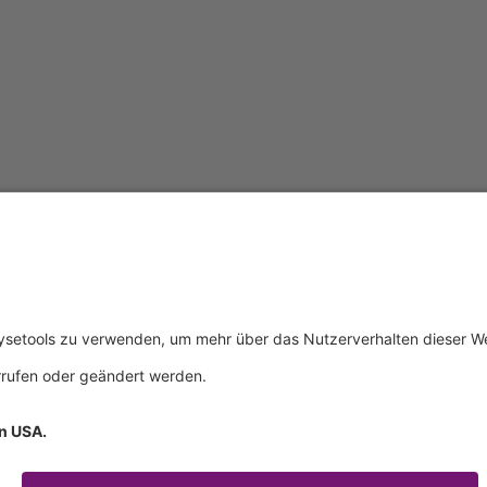
tliches
Über uns
Service & 
essum
Wer wir sind
Events
schutz
Produkte
Downloads
ngsbedingungen
Aktuelles
Technischer
Kontakt
Allgemeine 
Zertifikate
IFU anforde
mationspflichten
Anfahrt
Verhaltenskodex