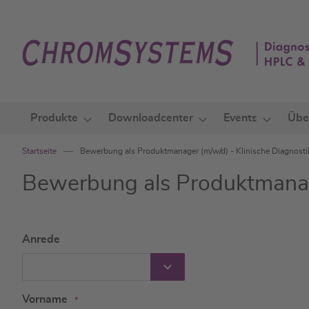
Zum
Inhalt
springen
Produkte
Downloadcenter
Events
Übe
Startseite
Bewerbung als Produktmanager (m/w/d) - Klinische Diagnosti
Bewerbung als Produktmanage
Anrede
Vorname