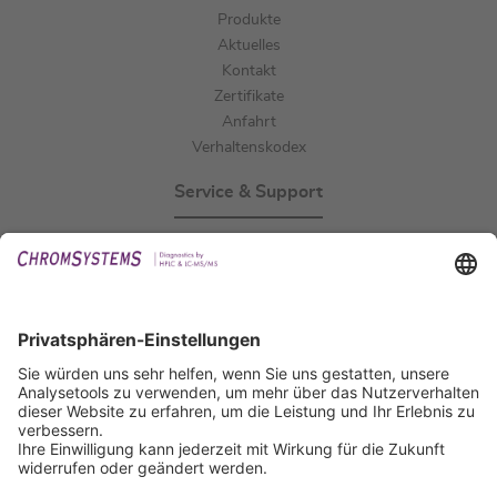
Produkte
Aktuelles
Kontakt
Zertifikate
Anfahrt
Verhaltenskodex
Service & Support
Events
Downloads
Technischer Support
Allgemeine Anfrage
IFU anfordern
Zertifizierungen