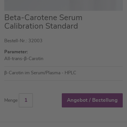
Zum
Beta-Carotene Serum
Anfang
Calibration Standard
der
Bildgalerie
Bestell-Nr.: 32003
springen
Parameter:
All-trans-β-Carotin
β-Carotin im Serum/Plasma - HPLC
Angebot / Bestellung
Menge