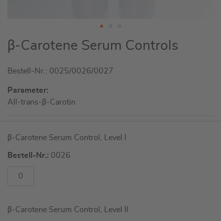
Zum
β-Carotene Serum Controls
Anfang
der
Bestell-Nr.: 0025/0026/0027
Bildgalerie
springen
Parameter:
All-trans-β-Carotin
Artikel
β-Carotene Serum Control, Level I
für
gruppiertes
Bestell-Nr.:
0026
Produkt
β-Carotene Serum Control, Level II