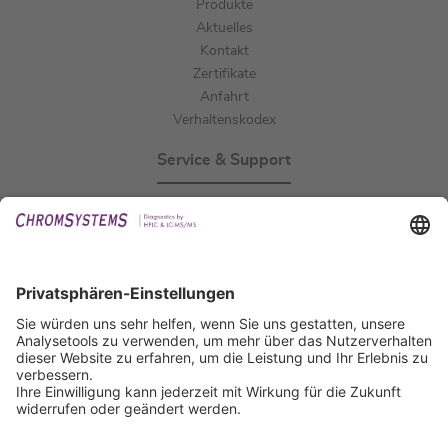
Produkte
Aktuelles
Kontakt
Zertifikate
Anfahrt
Verhaltenskodex
Service & Support
Events
Downloads
Technischer Support
Allgemeine Anfrage
IFU anfordern
Zertifizierungen
EU IVDR Zertifikat