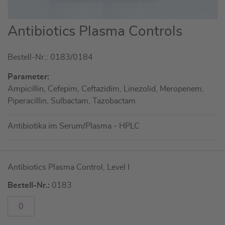
Zum
Antibiotics Plasma Controls
Anfang
der
Bestell-Nr.: 0183/0184
Bildgalerie
springen
Parameter:
Ampicillin, Cefepim, Ceftazidim, Linezolid, Meropenem,
Piperacillin, Sulbactam, Tazobactam
Antibiotika im Serum/Plasma - HPLC
Artikel
Antibiotics Plasma Control, Level I
für
gruppiertes
Bestell-Nr.:
0183
Produkt