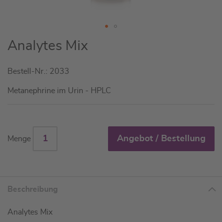
Zum
Analytes Mix
Anfang
der
Bestell-Nr.: 2033
Bildgalerie
springen
Metanephrine im Urin - HPLC
Angebot / Bestellung
Menge
Beschreibung
Analytes Mix