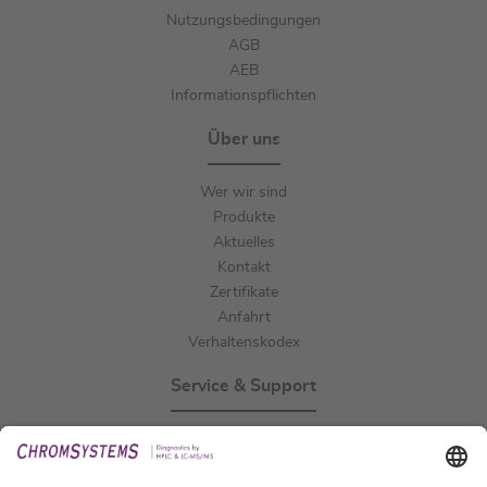
Nutzungsbedingungen
AGB
AEB
Informationspflichten
Über uns
Wer wir sind
Produkte
Aktuelles
Kontakt
Zertifikate
Anfahrt
Verhaltenskodex
Service & Support
Events
Downloads