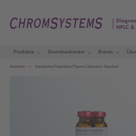
Zum
Inhalt
springen
Produkte
Downloadcenter
Events
Übe
Startseite
Alprazolam/Trazodone Plasma Calibration Standard
Zum
Ende
der
Bildgalerie
springen