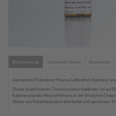
Zum
Anfang
Beschreibung
Technische Daten
Downloads
der
Bildgalerie
springen
Alprazolam/Trazodone Plasma Calibration Standard, lyop
Dieser lyophilisierter Chromsystems-Kalibrator ist auf B
Kalibrierung des Messverfahrens in der klinischen Diagn
Weise wie Patientenproben bearbeitet und gemessen. Die