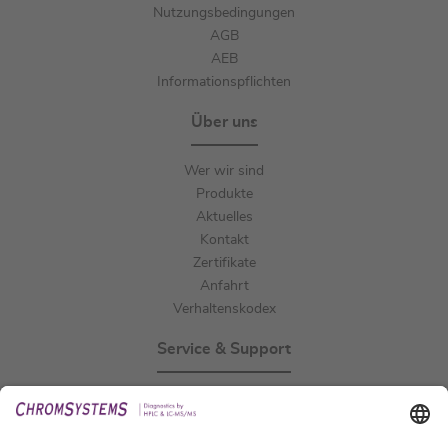
Nutzungsbedingungen
AGB
AEB
Informationspflichten
Über uns
Wer wir sind
Produkte
Aktuelles
Kontakt
Zertifikate
Anfahrt
Verhaltenskodex
Service & Support
Events
Downloads
Technischer Support