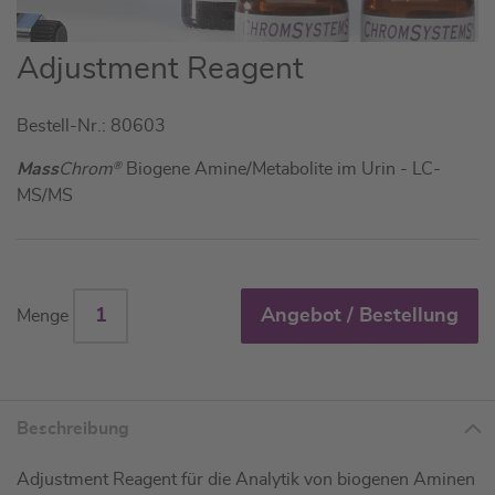
Zum
Adjustment Reagent
Anfang
der
Bestell-Nr.: 80603
Bildgalerie
springen
Mass
Chrom
®
Biogene Amine/Metabolite im Urin - LC-
MS/MS
Angebot / Bestellung
Menge
Beschreibung
Adjustment Reagent für die Analytik von biogenen Aminen