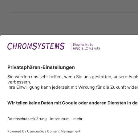
Rech
Impr
Daten
Nutzu
AGB
AEB
Infor
Copyright © 2026 Chromsystems Instruments & Chemicals GmbH.