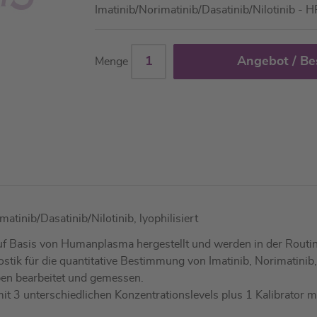
Imatinib/Norimatinib/Dasatinib/Nilotinib - 
Angebot / Be
Menge
tinib/Dasatinib/Nilotinib, lyophilisiert
f Basis von Humanplasma hergestellt und werden in der Routine 
ostik für die quantitative Bestimmung von Imatinib, Norimatini
ben bearbeitet und gemessen.
 mit 3 unterschiedlichen Konzentrationslevels plus 1 Kalibrator m