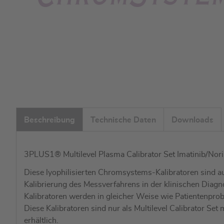
Zum
Anfang
Beschreibung
Technische Daten
Downloads
der
Bildgalerie
springen
3PLUS1® Multilevel Plasma Calibrator Set Imatinib/Norima
Diese lyophilisierten Chromsystems-Kalibratoren sind au
Kalibrierung des Messverfahrens in der klinischen Diagn
Kalibratoren werden in gleicher Weise wie Patientenpro
Diese Kalibratoren sind nur als Multilevel Calibrator Set
erhältlich.