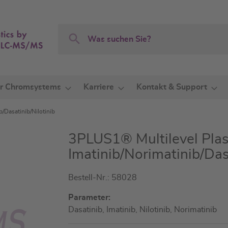
Search
Search
r Chromsystems
Karriere
Kontakt & Support
/Dasatinib/Nilotinib
3PLUS1® Multilevel Plas
Imatinib/Norimatinib/Das
Bestell-Nr.: 58028
Parameter:
Dasatinib, Imatinib, Nilotinib, Norimatinib