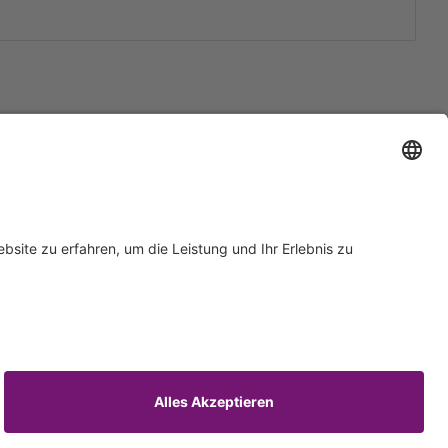
Support
Zertifizierungen
EU IVDR Zertifikat
ISO 9001 Zertifikat
 Support
ISO 13485 Zertifikat
Anfrage
ISO 13485 MDSAP Zertifikat
rn