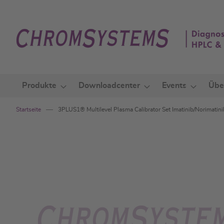
Zum
Inhalt
springen
Produkte
Downloadcenter
Events
Übe
Startseite
3PLUS1® Multilevel Plasma Calibrator Set Imatinib/Norimatinib
Zum
Ende
der
Bildgalerie
springen