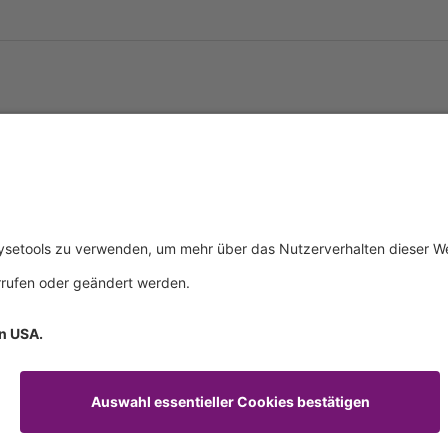
tliches
Über uns
Service & 
essum
Wer wir sind
Events
schutz
Produkte
Downloads
ngsbedingungen
Aktuelles
Technischer
Kontakt
Allgemeine 
Zertifikate
IFU anforde
mationspflichten
Anfahrt
Verhaltenskodex