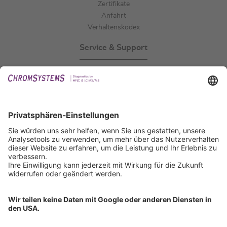
Zertifikate
Anfahrt
Verhaltenskodex
Service & Support
Events
Downloads
Technischer Support
Allgemeine Anfrage
IFU anfordern
Zertifizierungen
EU IVDR Zertifikat
ISO 9001 Zertifikat
ISO 13485 Zertifikat
ISO 13485 MDSAP Zertifikat