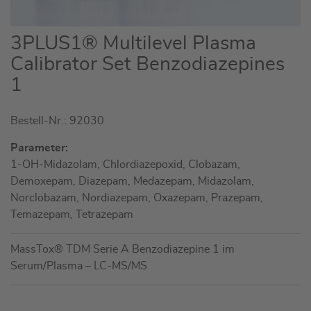
Zum
3PLUS1® Multilevel Plasma
Anfang
Calibrator Set Benzodiazepines
der
1
Bildgalerie
springen
Bestell-Nr.: 92030
Parameter:
1-OH-Midazolam, Chlordiazepoxid, Clobazam,
Demoxepam, Diazepam, Medazepam, Midazolam,
Norclobazam, Nordiazepam, Oxazepam, Prazepam,
Temazepam, Tetrazepam
MassTox® TDM Serie A Benzodiazepine 1 im
Serum/Plasma – LC-MS/MS