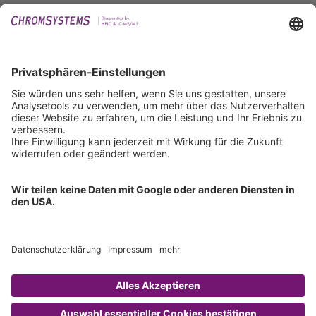
Events
Downloads
Technischer Support
Allgemeine Anfrage
IFU anfordern
Zertifizierungen
EU IVDR Zertifikat
ISO 9001 Zertifikat
ISO 13485 Zertifikat
ISO 13485 MDSAP Zertifikat