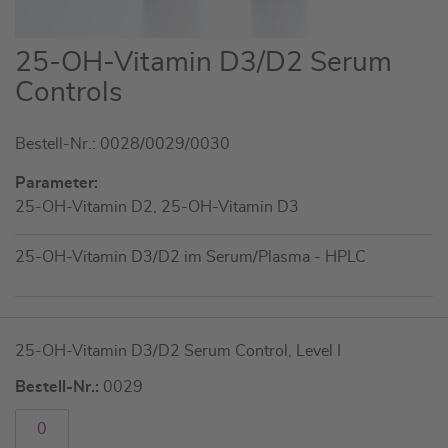
Zum
25-OH-Vitamin D3/D2 Serum
Anfang
Controls
der
Bildgalerie
Bestell-Nr.: 0028/0029/0030
springen
Parameter:
25-OH-Vitamin D2, 25-OH-Vitamin D3
25-OH-Vitamin D3/D2 im Serum/Plasma - HPLC
Artikel
25-OH-Vitamin D3/D2 Serum Control, Level I
für
gruppiertes
Bestell-Nr.:
0029
Produkt