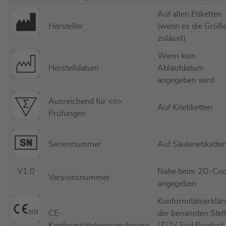
Auf allen Etiketten
Hersteller
(wenn es die Größ
zulässt)
Wenn kein
Herstelldatum
Ablaufdatum
angegeben wird
Ausreichend für <n>
Auf Kitetiketten
Prüfungen
Seriennummer
Auf Säulenetikette
V1.0
Nahe beim 2D-Co
Versionsnummer
angegeben
Konformitätserklä
CE-
der benannten Stel
Konformitätskennzeichnung
(TÜV Süd Product