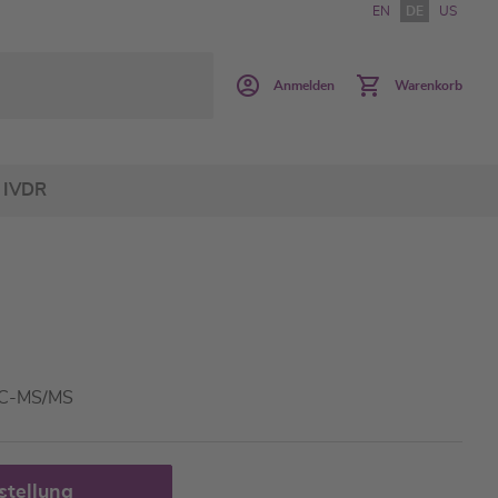
EN
DE
US
Anmelden
Warenkorb
IVDR
 LC-MS/MS
stellung