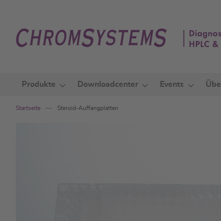
Zum
Inhalt
springen
Produkte
Downloadcenter
Events
Übe
Startseite
Steroid-Auffangplatten
Zum
Ende
der
Bildgalerie
springen