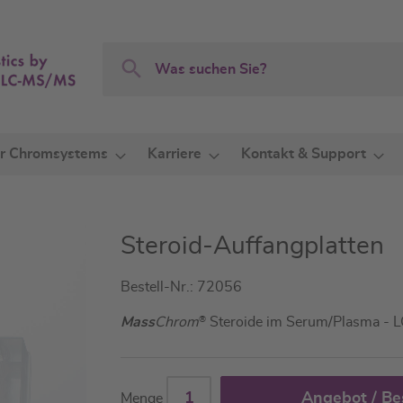
Search
Search
r Chromsystems
Karriere
Kontakt & Support
Steroid-Auffangplatten
Bestell-Nr.: 72056
Mass
Chrom
®
Steroide im Serum/Plasma -
Angebot / Be
Menge