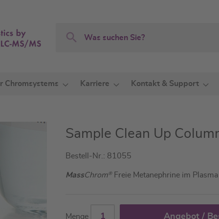
Search
Search
r Chromsystems
Karriere
Kontakt & Support
Sample Clean Up Colum
Bestell-Nr.: 81055
Mass
Chrom
®
Freie Metanephrine im Plasm
Angebot / Be
Menge