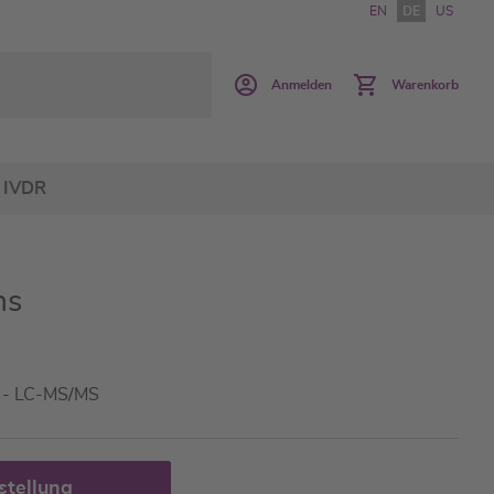
EN
DE
US
Anmelden
Warenkorb
IVDR
ns
a - LC-MS/MS
stellung