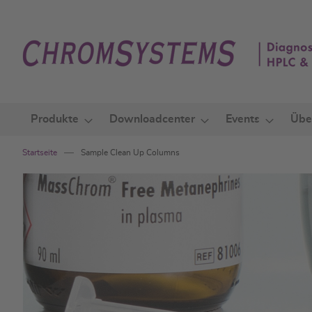
Zum
Inhalt
springen
Produkte
Downloadcenter
Events
Übe
Startseite
Sample Clean Up Columns
Zum
Ende
der
Bildgalerie
springen