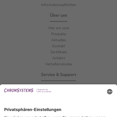
Informationspflichten
Über uns
Wer wir sind
Produkte
Aktuelles
Kontakt
Zertifikate
Anfahrt
Verhaltenskodex
Service & Support
Events
Downloads
Technischer Support
Allgemeine Anfrage
IFU anfordern