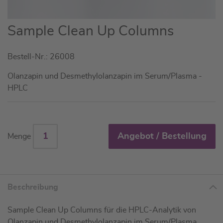
Zum
Sample Clean Up Columns
Anfang
der
Bestell-Nr.: 26008
Bildgalerie
springen
Olanzapin und Desmethylolanzapin im Serum/Plasma -
HPLC
Angebot / Bestellung
Menge
Beschreibung
Sample Clean Up Columns für die HPLC-Analytik von
Olanzapin und Desmethylolanzapin im Serum/Plasma.