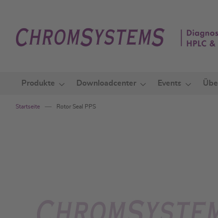
Zum
Inhalt
springen
Produkte
Downloadcenter
Events
Übe
Startseite
Rotor Seal PPS
Zum
Ende
der
Bildgalerie
springen