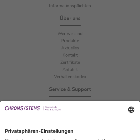
Informationspflichten
Über uns
Wer wir sind
Produkte
Aktuelles
Kontakt
Zertifikate
Anfahrt
Verhaltenskodex
Service & Support
Events
Downloads
Technischer Support
Allgemeine Anfrage
IFU anfordern