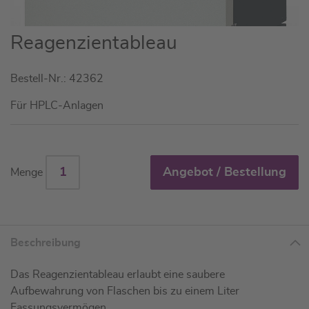
Zum
Reagenzientableau
Anfang
der
Bestell-Nr.: 42362
Bildgalerie
springen
Für HPLC-Anlagen
Angebot / Bestellung
Menge
Beschreibung
Das Reagenzientableau erlaubt eine saubere
Aufbewahrung von Flaschen bis zu einem Liter
Fassungsvermögen.