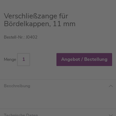
Zum
Verschließzange für
Anfang
Bördelkappen, 11 mm
der
Bildgalerie
Bestell-Nr.: J0402
springen
Angebot / Bestellung
Menge
Beschreibung
Technische Daten