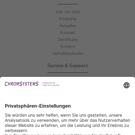
Wer wir sind
Produkte
Aktuelles
Kontakt
Zertifikate
Anfahrt
Verhaltenskodex
Service & Support
Events
Downloads
Technischer Support
Allgemeine Anfrage
IFU anfordern
Zertifizierungen