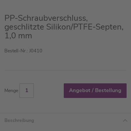
Zum
PP-Schraubverschluss,
Anfang
geschlitzte Silikon/PTFE-Septen,
der
1,0 mm
Bildgalerie
springen
Bestell-Nr.: J0410
Angebot / Bestellung
Menge
Beschreibung