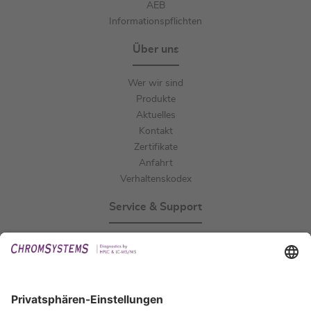
AEB
Informationspflichten
Über uns
Wer wir sind
Produkte
Aktuelles
Kontakt
Zertifikate
Anfahrt
Verhaltenskodex
Service & Support
Events
Downloads
Technischer Support
Allgemeine Anfrage
IFU anfordern