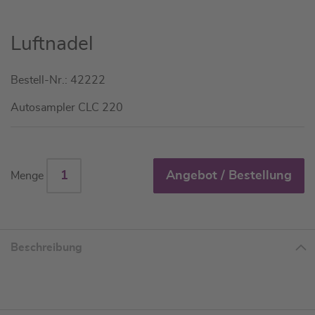
Zum
Luftnadel
Anfang
der
Bestell-Nr.: 42222
Bildgalerie
springen
Autosampler CLC 220
Angebot / Bestellung
Menge
Beschreibung