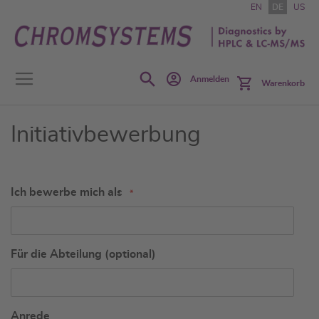
Zum
EN
DE
US
Inhalt
springen
Search
Anmelden
Warenkorb
Initiativbewerbung
Ich bewerbe mich als
Für die Abteilung (optional)
Anrede