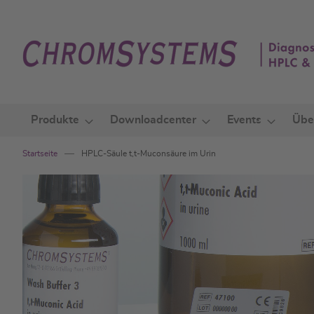
Zum
Inhalt
springen
Produkte
Downloadcenter
Events
Übe
Startseite
HPLC-Säule t,t-Muconsäure im Urin
Zum
Ende
der
Bildgalerie
springen