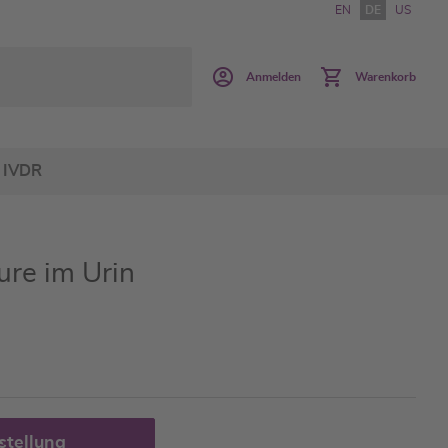
EN
DE
US
Anmelden
Warenkorb
IVDR
re im Urin
stellung