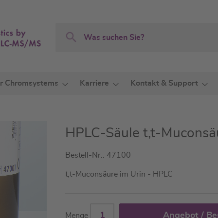
Search
Search
r Chromsystems
Karriere
Kontakt & Support
HPLC-Säule t,t-Muconsäu
Bestell-Nr.: 47100
t,t-Muconsäure im Urin - HPLC
Angebot / Be
Menge