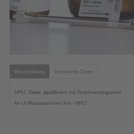
Zum
Anfang
Beschreibung
Technische Daten
der
Bildgalerie
springen
HPLC-Säule,
äquilibriert; mit Testchromatogramm
für t,t-Muconsäure im Urin - HPLC