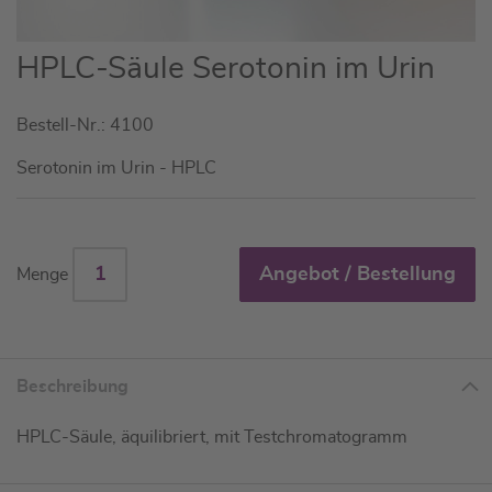
Zum
HPLC-Säule Serotonin im Urin
Anfang
der
Bestell-Nr.: 4100
Bildgalerie
springen
Serotonin im Urin - HPLC
Angebot / Bestellung
Menge
Beschreibung
HPLC-Säule, äquilibriert, mit Testchromatogramm