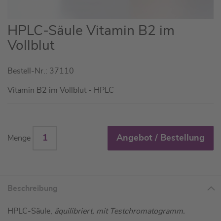
Zum
HPLC-Säule Vitamin B2 im
Anfang
Vollblut
der
Bildgalerie
Bestell-Nr.: 37110
springen
Vitamin B2 im Vollblut - HPLC
Angebot / Bestellung
Menge
Beschreibung
HPLC-Säule,
äquilibriert, mit Testchromatogramm.