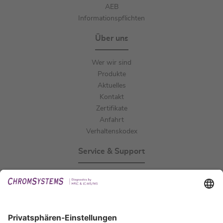
AEB
Informationspflichten
Über uns
Wer wir sind
Produkte
Aktuelles
Kontakt
Zertifikate
Anfahrt
Verhaltenskodex
Service & Support
Events
Downloads
Technischer Support
Allgemeine Anfrage
IFU anfordern