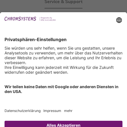
Service & Support
Events
Downloads
Technischer Support
Allgemeine Anfrage
IFU anfordern
Zertifizierungen
EU IVDR Zertifikat
ISO 9001 Zertifikat
ISO 13485 Zertifikat
ISO 13485 MDSAP Zertifikat