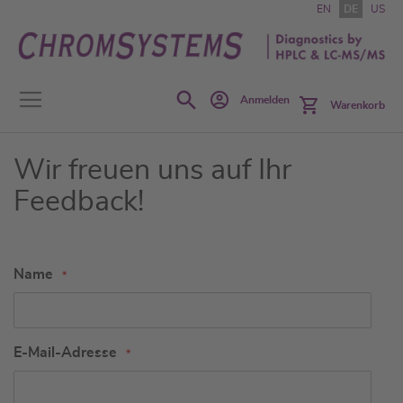
Zum
EN
DE
US
Inhalt
springen
Search
Anmelden
Warenkorb
Wir freuen uns auf Ihr
Feedback!
Name
E-Mail-Adresse