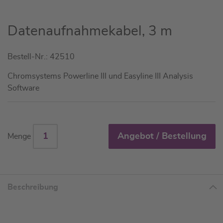
Zum
Datenaufnahmekabel, 3 m
Anfang
der
Bestell-Nr.: 42510
Bildgalerie
springen
Chromsystems Powerline III und Easyline III Analysis
Software
Angebot / Bestellung
Menge
Beschreibung