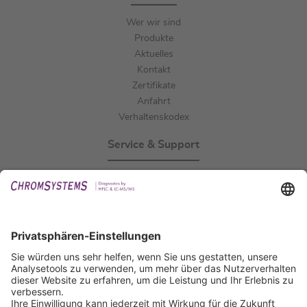
Wer wir sind
Produkte
Aktuelles
Kontakt
Zertifikate
Anfahrt
Verhaltenskodex
Service & Support
Events
Downloads
Technischer Support
Allgemeine Anfrage
IFU anfordern
Zertifizierungen