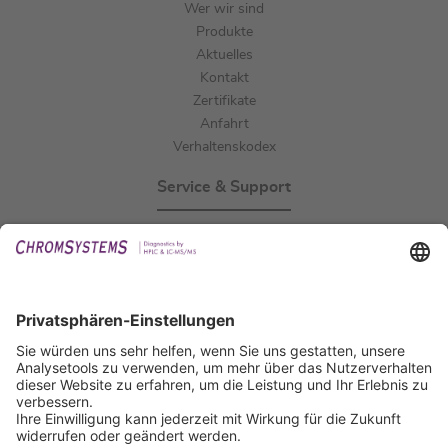
Wer wir sind
Produkte
Aktuelles
Kontakt
Zertifikate
Anfahrt
Verhaltenskodex
Service & Support
Events
Downloads
Technischer Support
Allgemeine Anfrage
IFU anfordern
Zertifizierungen