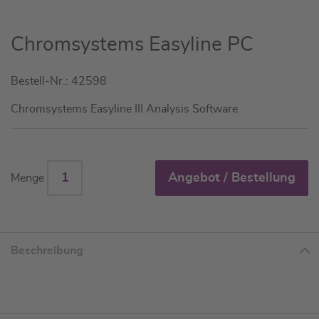
Zum
Chromsystems Easyline PC
Anfang
der
Bestell-Nr.: 42598
Bildgalerie
springen
Chromsystems Easyline III Analysis Software
Angebot / Bestellung
Menge
Beschreibung