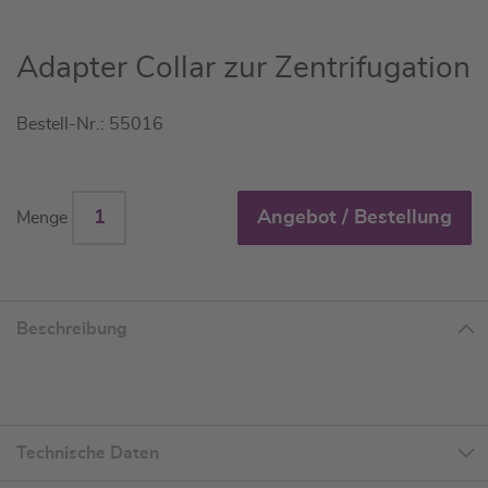
Zum
Adapter Collar zur Zentrifugation
Anfang
der
Bestell-Nr.: 55016
Bildgalerie
springen
Angebot / Bestellung
Menge
Beschreibung
Technische Daten