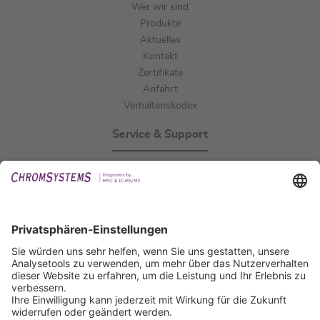
Wer wir sind
Produkte
Aktuelles
Kontakt
Zertifikate
Anfahrt
Verhaltenskodex
Service & Support
Events
Downloads
Technischer Support
Allgemeine Anfrage
IFU anfordern
Zertifizierungen