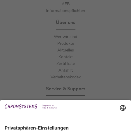
AEB
Informationspflichten
Über uns
Wer wir sind
Produkte
Aktuelles
Kontakt
Zertifikate
Anfahrt
Verhaltenskodex
Service & Support
Events
Downloads
Technischer Support
Allgemeine Anfrage
IFU anfordern