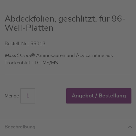
Zum
Abdeckfolien, geschlitzt, für 96-
Anfang
Well-Platten
der
Bildgalerie
Bestell-Nr.: 55013
springen
Mass
Chrom
® Aminosäuren und Acylcarnitine aus
Trockenblut - LC-MS/MS
Angebot / Bestellung
Menge
Beschreibung