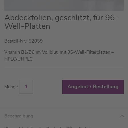
Zum
Abdeckfolien, geschlitzt, für 96-
Anfang
Well-Platten
der
Bildgalerie
Bestell-Nr.: 52059
springen
Vitamin B1/B6 im Vollblut, mit 96-Well-Filterplatten –
HPLC/UHPLC
Angebot / Bestellung
Menge
Beschreibung