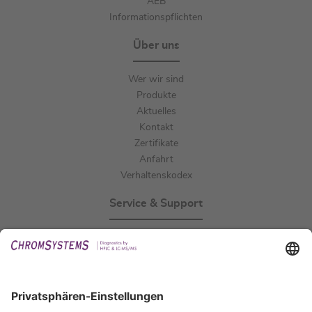
AEB
Informationspflichten
Über uns
Wer wir sind
Produkte
Aktuelles
Kontakt
Zertifikate
Anfahrt
Verhaltenskodex
Service & Support
Events
Downloads
Technischer Support
Allgemeine Anfrage
IFU anfordern