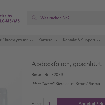
Search
Search
r Chromsystems
Karriere
Kontakt & Support
Abdeckfolien, geschlitzt
Bestell-Nr.: 72059
Mass
Chrom
®
Steroide im Serum/Plasma -
Angebot / Be
Menge