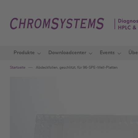
Zum
Inhalt
springen
Produkte
Downloadcenter
Events
Übe
Startseite
Abdeckfolien, geschlitzt, für 96-SPE-Well-Platten
Zum
Ende
der
Bildgalerie
springen