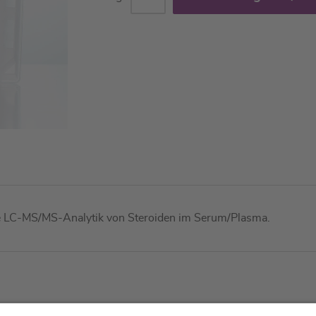
die LC-MS/MS-Analytik von Steroiden im Serum/Plasma.