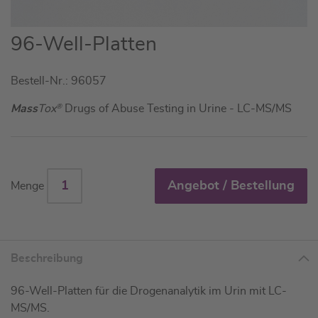
Zum
96-Well-Platten
Anfang
der
Bestell-Nr.: 96057
Bildgalerie
springen
Mass
Tox
®
Drugs of Abuse Testing in Urine - LC-MS/MS
Angebot / Bestellung
Menge
Beschreibung
96-Well-Platten für die Drogenanalytik im Urin mit LC-
MS/MS.