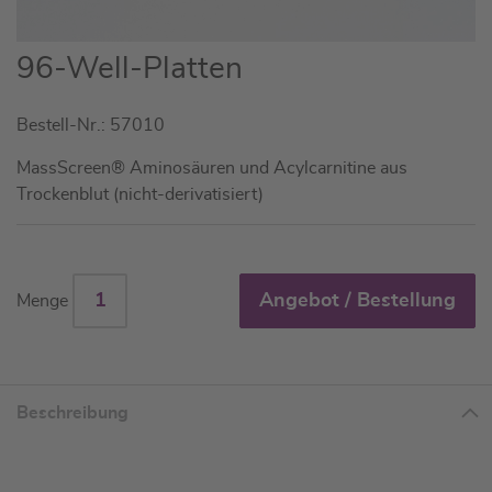
Zum
96-Well-Platten
Anfang
der
Bestell-Nr.: 57010
Bildgalerie
springen
MassScreen® Aminosäuren und Acylcarnitine aus
Trockenblut (nicht-derivatisiert)
Angebot / Bestellung
Menge
Beschreibung