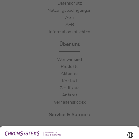
Datenschutz
Nutzungsbedingungen
AGB
AEB
Informationspflichten
Über uns
Wer wir sind
Produkte
Aktuelles
Kontakt
Zertifikate
Anfahrt
Verhaltenskodex
Service & Support
Events
Downloads