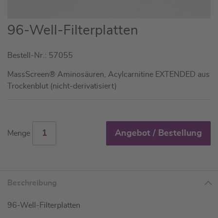
Zum
96-Well-Filterplatten
Anfang
der
Bestell-Nr.: 57055
Bildgalerie
springen
MassScreen® Aminosäuren, Acylcarnitine EXTENDED aus
Trockenblut (nicht-derivatisiert)
Angebot / Bestellung
Menge
Beschreibung
96-Well-Filterplatten