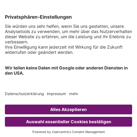
Technischer Support
Allgemeine Anfrage
IFU anfordern
Zertifizierungen
EU IVDR Zertifikat
ISO 9001 Zertifikat
ISO 13485 Zertifikat
ISO 13485 MDSAP Zertifikat
Copyright © 2026 Chromsystems Instruments & Chemicals GmbH.