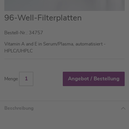
Zum
96-Well-Filterplatten
Anfang
der
Bestell-Nr.: 34757
Bildgalerie
springen
Vitamin A and E in Serum/Plasma, automatisiert -
HPLC/UHPLC
Angebot / Bestellung
Menge
Beschreibung