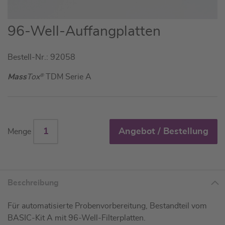
Zum
96-Well-Auffangplatten
Anfang
der
Bestell-Nr.: 92058
Bildgalerie
springen
Mass
Tox
®
TDM Serie A
Angebot / Bestellung
Menge
Beschreibung
Für automatisierte Probenvorbereitung, Bestandteil vom
BASIC-Kit A mit 96-Well-Filterplatten.