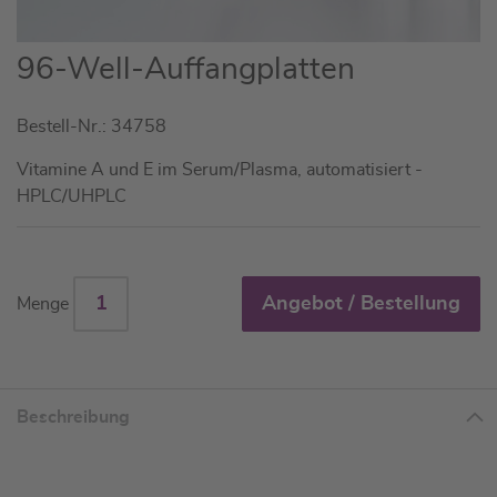
Zum
96-Well-Auffangplatten
Anfang
der
Bestell-Nr.: 34758
Bildgalerie
springen
Vitamine A und E im Serum/Plasma, automatisiert -
HPLC/UHPLC
Angebot / Bestellung
Menge
Beschreibung