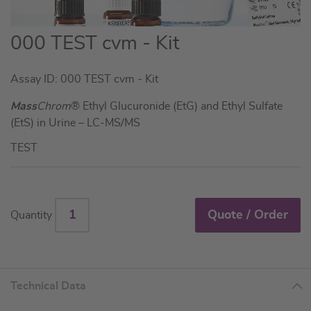
Skip
000 TEST cvm - Kit
to
the
Assay ID: 000 TEST cvm - Kit
beginning
of
Mass
Chrom
® Ethyl Glucuronide (EtG) and Ethyl Sulfate
the
(EtS) in Urine – LC-MS/MS
images
TEST
gallery
Quote / Order
Quantity
Technical Data