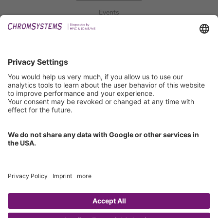
Events
Downloads
Technical Support
General Request
IFU Request
Certification
EU IVDR Certificate
ISO 9001 Certificate
ISO 13485 Certificate
ISO 13485 MDSAP Certificate