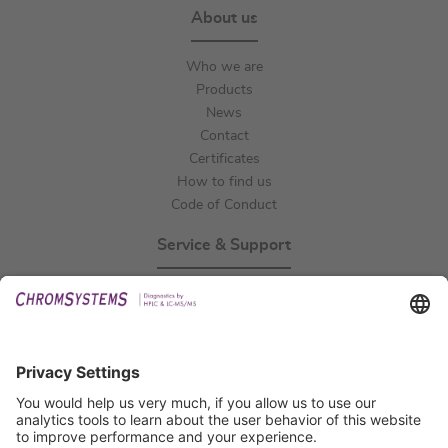
About us
Who we are
Products
News
Contact
Certificates
How to find us
Code of Conduct
Service & Support
Events
Technical Support
General Request
IFU Request
Certification