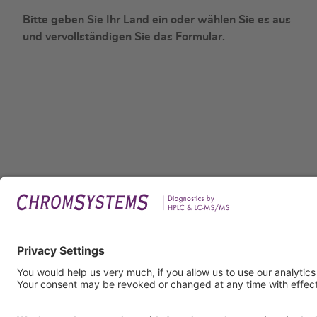
Bitte geben Sie Ihr Land ein oder wählen Sie es aus
und vervollständigen Sie das Formular.
Legal
Imprin
Privac
Terms
GTC
GTP