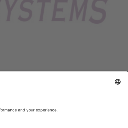
Support
Certification
EU IVDR Certificate
upport
ISO 9001 Certificate
uest
ISO 13485 Certificate
ISO 13485 MDSAP Certificate