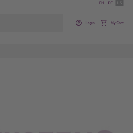
EN
DE
US
Login
My Cart