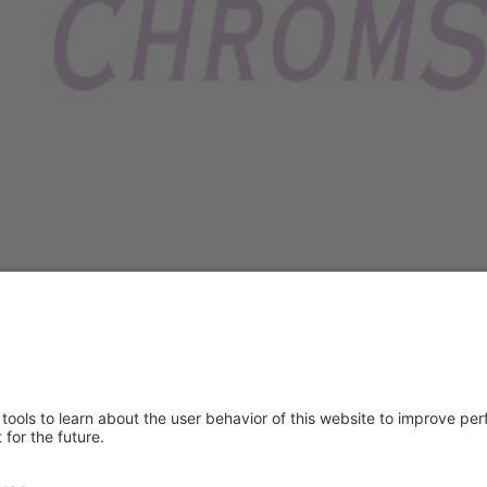
About us
Service & 
t
Who we are
Events
y Policy
Products
Technical S
 of Use
News
General Req
Contact
IFU Request
Certificates